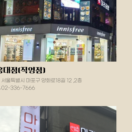
홍대점(직영점)
서울특별시 마포구 양화로18길 12 ,2층
02-336-7666